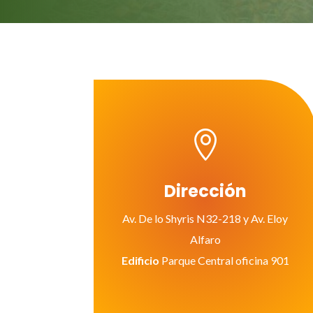

Dirección
Av. De lo Shyris N32-218 y Av. Eloy
Alfaro
Edificio
Parque Central oficina 901