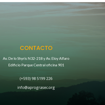
CONTACTO
Av. De lo Shyris N32-218 y Av. Eloy Alfaro
Edificio Parque Central oficina 901
(+593) 98 5199 226
info@aprograsec.org