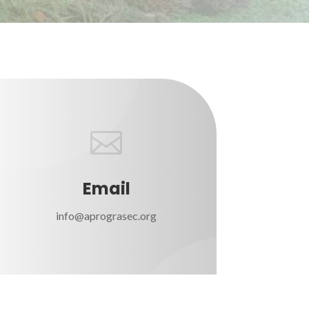

Email
info@aprograsec.org